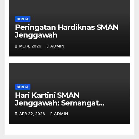
BERITA
Peringatan Hardiknas SMAN
Jenggawah
MEI 4, 2026
ADMIN
BERITA
Hari Kartini SMAN
Jenggawah: Semangat
Emansipasi di Era Digital
APR 22, 2026
ADMIN