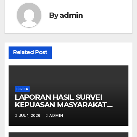
By
admin
Related Post
BERITA
LAPORAN HASIL SURVEI
KEPUASAN MASYARAKAT
(IKM) SMAN JENGGAWAH –
JUL 1, 2026
ADMIN
SEMESTER I TAHUN 2026