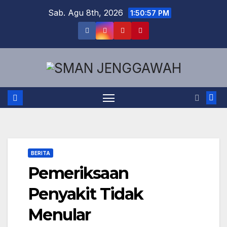
Skip
Sab. Agu 8th, 2026
1:50:57 PM
to
content
BERITA
Pemeriksaan
Penyakit Tidak
Menular