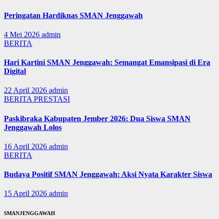
Peringatan Hardiknas SMAN Jenggawah
4 Mei 2026
admin
BERITA
Hari Kartini SMAN Jenggawah: Semangat Emansipasi di Era
Digital
22 April 2026
admin
BERITA
PRESTASI
Paskibraka Kabupaten Jember 2026: Dua Siswa SMAN
Jenggawah Lolos
16 April 2026
admin
BERITA
Budaya Positif SMAN Jenggawah: Aksi Nyata Karakter Siswa
15 April 2026
admin
SMANJENGGAWAH