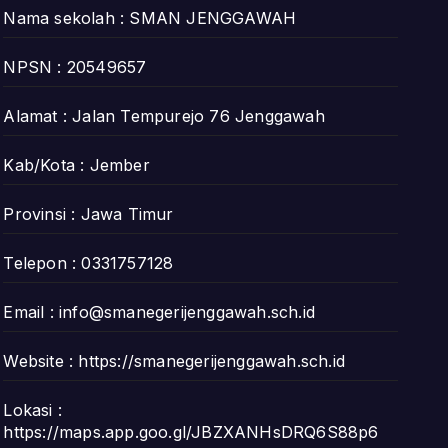
Nama sekolah : SMAN JENGGAWAH
NPSN : 20549657
Alamat : Jalan Tempurejo 76 Jenggawah
Kab/Kota : Jember
Provinsi : Jawa Timur
Telepon : 0331757128
Email :
info@smanegerijenggawah.sch.id
Website :
https://smanegerijenggawah.sch.id
Lokasi :
https://maps.app.goo.gl/JBZXANHsDRQ6S88p6