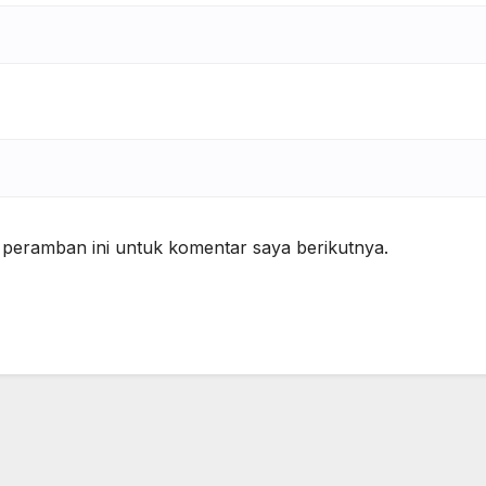
 peramban ini untuk komentar saya berikutnya.