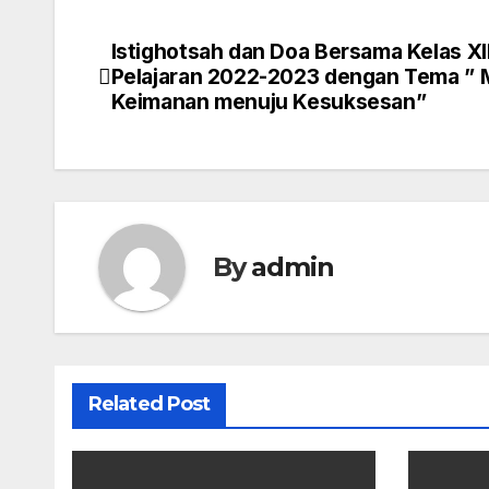
Istighotsah dan Doa Bersama Kelas XI
Navigasi
Pelajaran 2022-2023 dengan Tema ” 
pos
Keimanan menuju Kesuksesan”
By
admin
Related Post