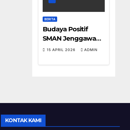
BERITA
Budaya Positif
SMAN Jenggawah:
Aksi Nyata Karakter
15 APRIL 2026
ADMIN
Siswa
KONTAK KAMI