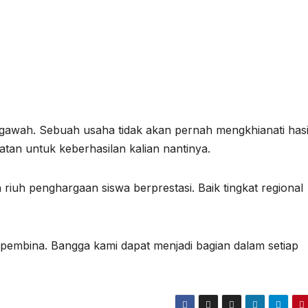
awah. Sebuah usaha tidak akan pernah mengkhianati hasi
atan untuk keberhasilan kalian nantinya.
 riuh penghargaan siswa berprestasi. Baik tingkat regional
 pembina. Bangga kami dapat menjadi bagian dalam setiap