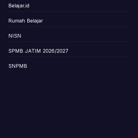
Belajar.id
Rumah Belajar
NISN
SPMB JATIM 2026/2027
SNPMB