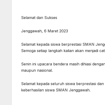
Selamat dan Sukses
Jenggawah, 6 Maret 2023
Selamat kepada siswa berprestasi SMAN Jengg
Semoga setiap langkah kalian akan menjadi cat
Senin ini upacara bendera masih dihiasi dengan
maupun nasional.
Selamat kepada seluruh siswa berprestasi dan
keberhasilan siswa SMAN Jenggawah.