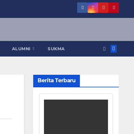
ALUMNI
SUKMA
Berita Terbaru