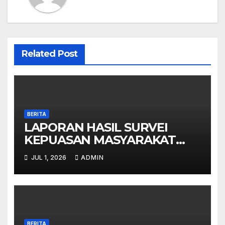
Related Post
BERITA
LAPORAN HASIL SURVEI
KEPUASAN MASYARAKAT
(IKM) SMAN JENGGAWAH –
JUL 1, 2026
ADMIN
SEMESTER I TAHUN 2026
BERITA