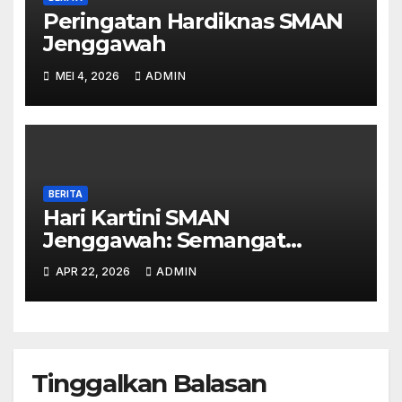
Peringatan Hardiknas SMAN
Jenggawah
MEI 4, 2026
ADMIN
BERITA
Hari Kartini SMAN
Jenggawah: Semangat
Emansipasi di Era Digital
APR 22, 2026
ADMIN
Tinggalkan Balasan