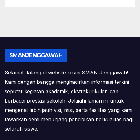
SMANJENGGAWAH
Selamat datang di website resmi SMAN Jenggawah!
Kami dengan bangga menghadirkan informasi terkini
seputar kegiatan akademik, ekstrakurikuler, dan
berbagai prestasi sekolah. Jelajahi laman ini untuk
mengenal lebih jauh visi, misi, serta fasilitas yang kami
tawarkan demi menunjang pendidikan berkualitas bagi
seluruh siswa.