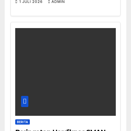
1 JULI 2026
ADMIN
BERITA