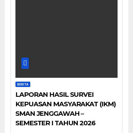
BERITA
LAPORAN HASIL SURVEI
KEPUASAN MASYARAKAT (IKM)
SMAN JENGGAWAH –
SEMESTER I TAHUN 2026