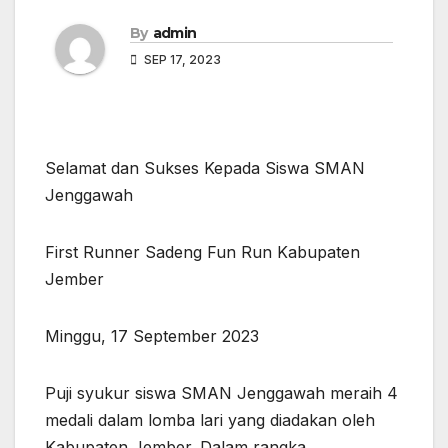
By
admin
SEP 17, 2023
Selamat dan Sukses Kepada Siswa SMAN
Jenggawah
First Runner Sadeng Fun Run Kabupaten
Jember
Minggu, 17 September 2023
Puji syukur siswa SMAN Jenggawah meraih 4
medali dalam lomba lari yang diadakan oleh
Kabupaten Jember. Dalam rangka