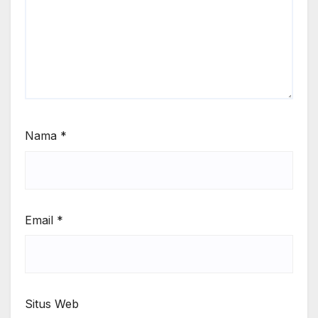
Nama
*
Email
*
Situs Web