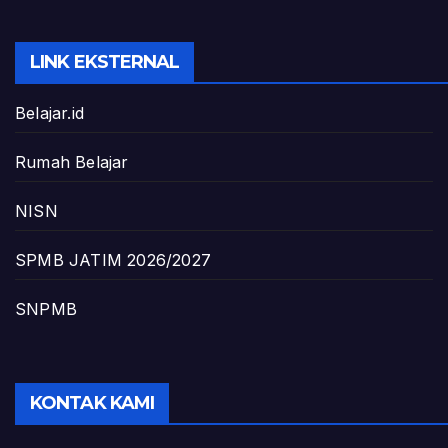
LINK EKSTERNAL
Belajar.id
Rumah Belajar
NISN
SPMB JATIM 2026/2027
SNPMB
KONTAK KAMI