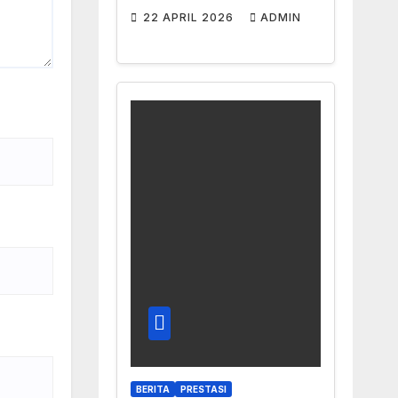
Semangat
22 APRIL 2026
ADMIN
Emansipasi di Era
Digital
BERITA
PRESTASI