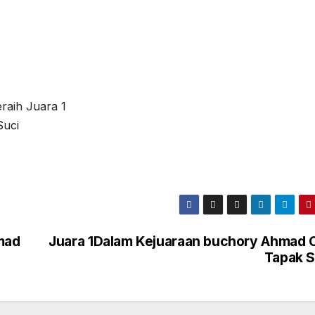
eraih Juara 1
Suci
mad
Juara 1Dalam Kejuaraan buchory Ahmad 
Tapak S