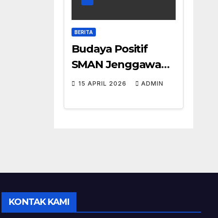
BERITA
Budaya Positif
SMAN Jenggawah:
Aksi Nyata Karakter
15 APRIL 2026
ADMIN
Siswa
KONTAK KAMI