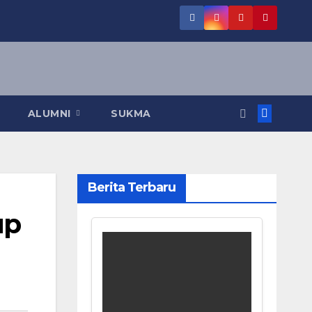
ALUMNI
SUKMA
Berita Terbaru
up