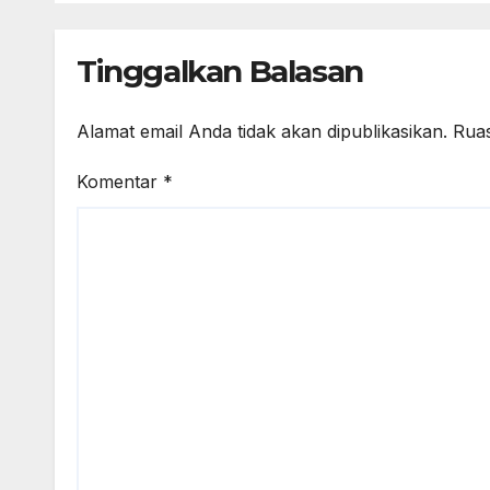
TAHUN 2026
Tinggalkan Balasan
Alamat email Anda tidak akan dipublikasikan.
Ruas
Komentar
*