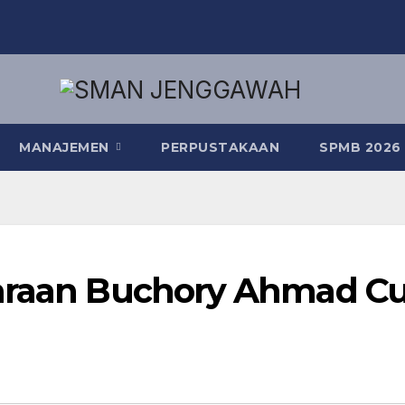
MANAJEMEN
PERPUSTAKAAN
SPMB 2026
uaraan Buchory Ahmad C