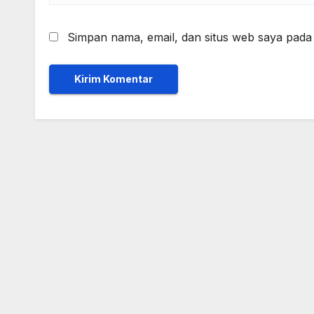
Simpan nama, email, dan situs web saya pada