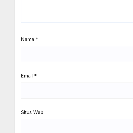
Nama
*
Email
*
Situs Web