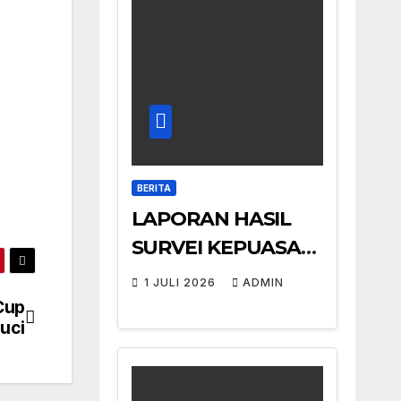
BERITA
LAPORAN HASIL
SURVEI KEPUASAN
MASYARAKAT (IKM)
1 JULI 2026
ADMIN
SMAN
Cup
uci
JENGGAWAH –
SEMESTER I TAHUN
2026