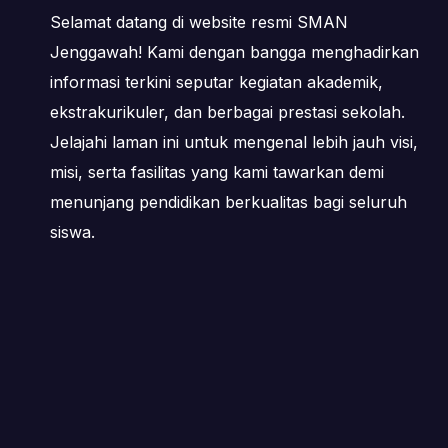
Selamat datang di website resmi SMAN
Jenggawah! Kami dengan bangga menghadirkan
informasi terkini seputar kegiatan akademik,
ekstrakurikuler, dan berbagai prestasi sekolah.
Jelajahi laman ini untuk mengenal lebih jauh visi,
misi, serta fasilitas yang kami tawarkan demi
menunjang pendidikan berkualitas bagi seluruh
siswa.