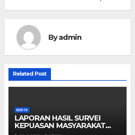
pos
By
admin
Related Post
BERITA
LAPORAN HASIL SURVEI
KEPUASAN MASYARAKAT
(IKM) SMAN JENGGAWAH –