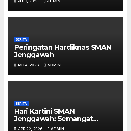
JUL 1, 2026
ADMIN
SEMESTER I TAHUN 2026
BERITA
Peringatan Hardiknas SMAN
Jenggawah
MEI 4, 2026
ADMIN
BERITA
Hari Kartini SMAN
Jenggawah: Semangat
Emansipasi di Era Digital
APR 22, 2026
ADMIN