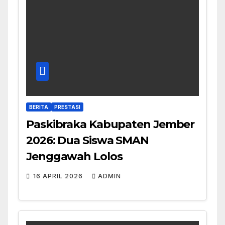
BERITA
PRESTASI
Paskibraka Kabupaten Jember
2026: Dua Siswa SMAN
Jenggawah Lolos
16 APRIL 2026
ADMIN