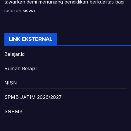
tawarkan demi menunjang pendidikan berkualitas bagi
seluruh siswa.
LINK EKSTERNAL
Belajar.id
Rumah Belajar
NISN
SPMB JATIM 2026/2027
SNPMB