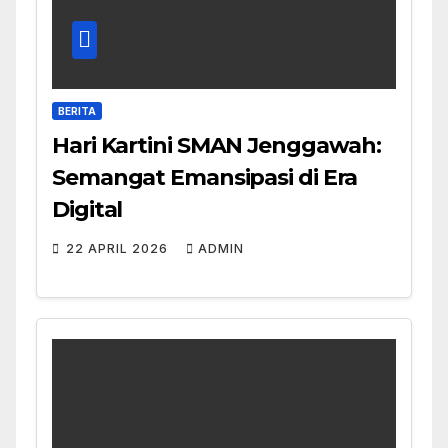
BERITA
Hari Kartini SMAN Jenggawah:
Semangat Emansipasi di Era
Digital
22 APRIL 2026
ADMIN