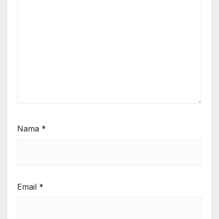
Nama
*
Email
*