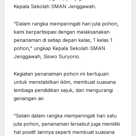
Kepala Sekolah SMAN Jenggawah.
“Dalam rangka memperingati hari juta pohon,
kami berpartisipasi dengan melaksanakan
penanaman di setiap depan kelas, 1 kelas 1
pohon,” ungkap Kepala Sekolah SMAN
Jenggawah, Siswo Suryono.
Kegiatan penanaman pohon ini bertujuan
untuk menstabilkan iklim, membuat suasana
lembaga pendidikan sejuk, dan mengurangi
genangan air.
“Selain dalam rangka memperingati hari satu
juta pohon, penanaman tersebut juga memiliki
hal positif lainnya seperti membuat suasana