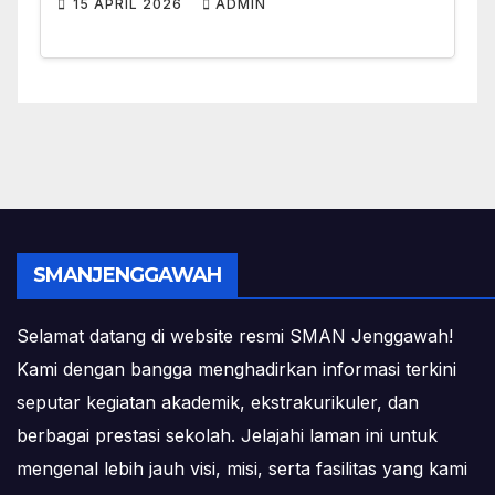
15 APRIL 2026
ADMIN
SMANJENGGAWAH
Selamat datang di website resmi SMAN Jenggawah!
Kami dengan bangga menghadirkan informasi terkini
seputar kegiatan akademik, ekstrakurikuler, dan
berbagai prestasi sekolah. Jelajahi laman ini untuk
mengenal lebih jauh visi, misi, serta fasilitas yang kami