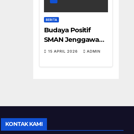
BERITA
Budaya Positif
SMAN Jenggawah:
Aksi Nyata Karakter
15 APRIL 2026
ADMIN
Siswa
KONTAK KAMI