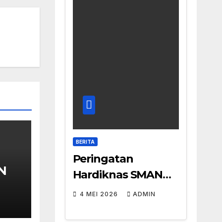
BERITA
Peringatan
AN
Hardiknas SMAN
Jenggawah
4 MEI 2026
ADMIN
a