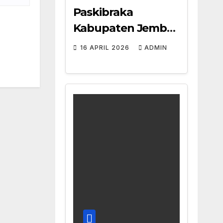
Paskibraka
Kabupaten Jember
2026: Dua Siswa
16 APRIL 2026
ADMIN
SMAN Jenggawah
Lolos