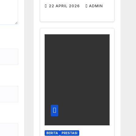
Semangat
22 APRIL 2026
ADMIN
Emansipasi di Era
Digital
BERITA
PRESTASI