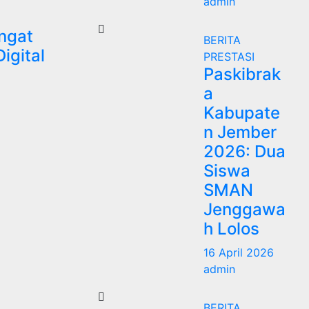
admin
ngat
BERITA
igital
PRESTASI
Paskibrak
a
Kabupate
n Jember
2026: Dua
Siswa
SMAN
Jenggawa
h Lolos
16 April 2026
admin
BERITA