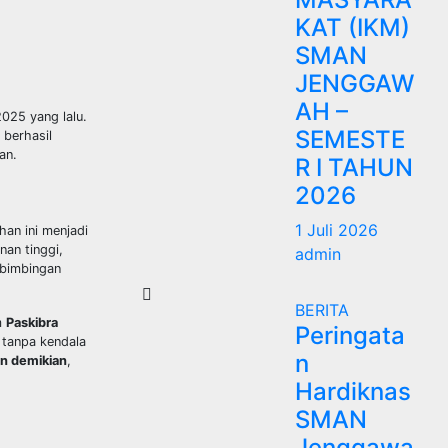
KAT (IKM)
SMAN
JENGGAW
AH –
025 yang lalu.
SEMESTE
 berhasil
an.
R I TAHUN
2026
1 Juli 2026
an ini menjadi
nan tinggi,
admin
 bimbingan
BERITA
m
Paskibra
Peringata
 tanpa kendala
n
n demikian
,
Hardiknas
SMAN
Jenggawa