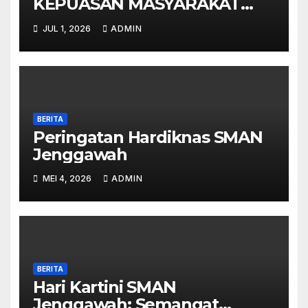
KEPUASAN MASYARAKAT
(IKM) SMAN JENGGAWAH –
JUL 1, 2026
ADMIN
SEMESTER I TAHUN 2026
BERITA
Peringatan Hardiknas SMAN
Jenggawah
MEI 4, 2026
ADMIN
BERITA
Hari Kartini SMAN
Jenggawah: Semangat