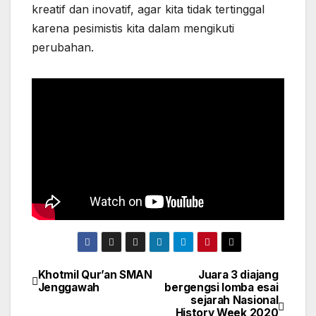
kreatif dan inovatif, agar kita tidak tertinggal
karena pesimistis kita dalam mengikuti
perubahan.
Khotmil Qur’an SMAN
Juara 3 diajang
Navigasi
Jenggawah
bergengsi lomba esai
sejarah Nasional
pos
History Week 2020