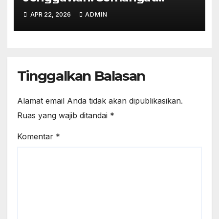
Emansipasi di Era Digital
APR 22, 2026
ADMIN
Tinggalkan Balasan
Alamat email Anda tidak akan dipublikasikan.
Ruas yang wajib ditandai
*
Komentar
*