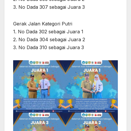
3. No Dada 307 sebagai Juara 3
Gerak Jalan Kategori Putri
1. No Dada 302 sebagai Juara 1
2. No Dada 304 sebagai Juara 2
3. No Dada 310 sebagai Juara 3