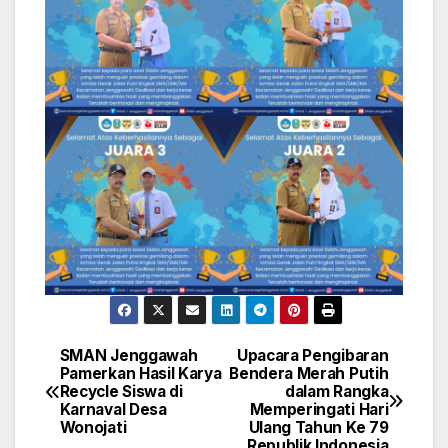
SMAN Jenggawah
Upacara Pengibaran
Navigasi
Pamerkan Hasil Karya
Bendera Merah Putih
Recycle Siswa di
dalam Rangka
pos
Karnaval Desa
Memperingati Hari
Wonojati
Ulang Tahun Ke 79
Republik Indonesia