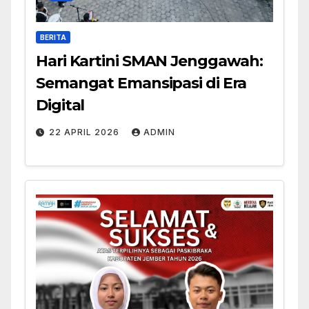
BERITA
Hari Kartini SMAN Jenggawah:
Semangat Emansipasi di Era
Digital
22 APRIL 2026
ADMIN