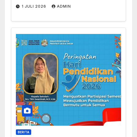
1 JULI 2026
ADMIN
BERITA