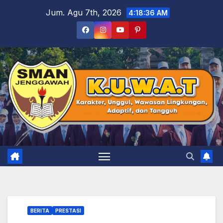
Skip
Jum. Agu 7th, 2026
4:18:38 AM
to
content
BERITA
PRESTASI