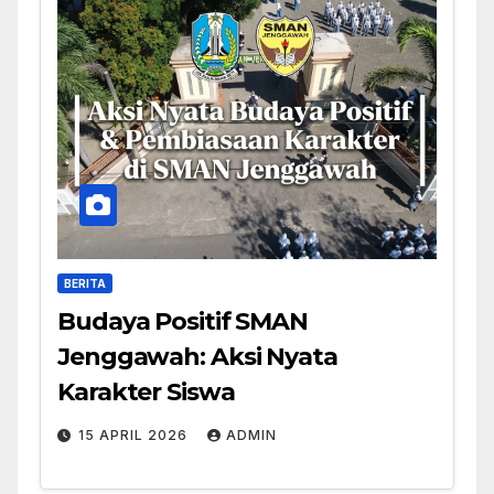
BERITA
Budaya Positif SMAN
Jenggawah: Aksi Nyata
Karakter Siswa
15 APRIL 2026
ADMIN