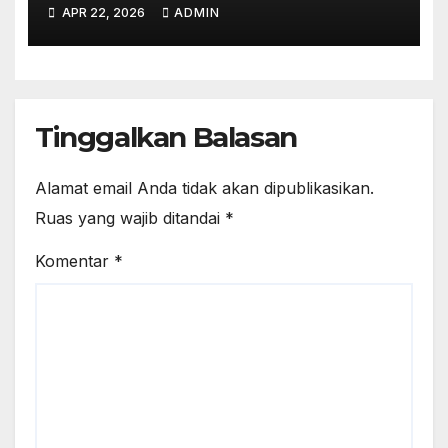
Emansipasi di Era Digital
APR 22, 2026
ADMIN
Tinggalkan Balasan
Alamat email Anda tidak akan dipublikasikan.
Ruas yang wajib ditandai
*
Komentar
*