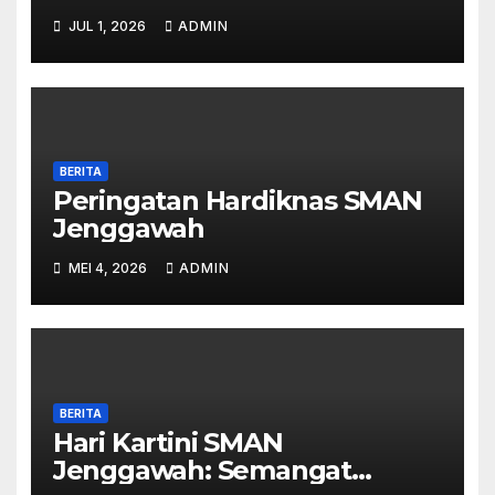
(IKM) SMAN JENGGAWAH –
JUL 1, 2026
ADMIN
SEMESTER I TAHUN 2026
BERITA
Peringatan Hardiknas SMAN
Jenggawah
MEI 4, 2026
ADMIN
BERITA
Hari Kartini SMAN
Jenggawah: Semangat