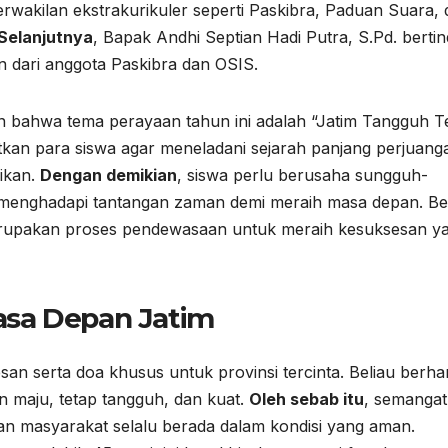
rwakilan ekstrakurikuler seperti Paskibra, Paduan Suara,
Selanjutnya
, Bapak Andhi Septian Hadi Putra, S.Pd. berti
 dari anggota Paskibra dan OSIS.
bahwa tema perayaan tahun ini adalah “Jatim Tangguh T
tkan para siswa agar meneladani sejarah panjang perjuang
dikan.
Dengan demikian
, siswa perlu berusaha sungguh-
 menghadapi tantangan zaman demi meraih masa depan. Be
rupakan proses pendewasaan untuk meraih kesuksesan y
asa Depan Jatim
 serta doa khusus untuk provinsi tercinta. Beliau berha
 maju, tetap tangguh, dan kuat.
Oleh sebab itu
, semangat
ngan masyarakat selalu berada dalam kondisi yang aman.