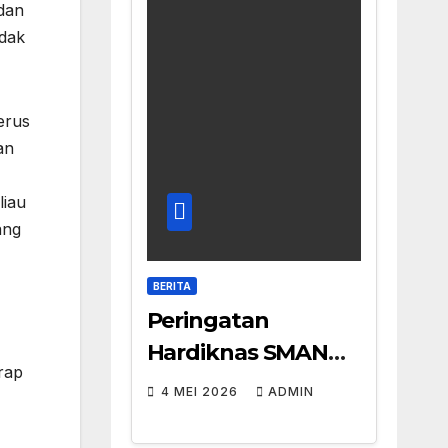
 dan
ndak
erus
an
liau
ang
BERITA
Peringatan
Hardiknas SMAN
rap
Jenggawah
4 MEI 2026
ADMIN