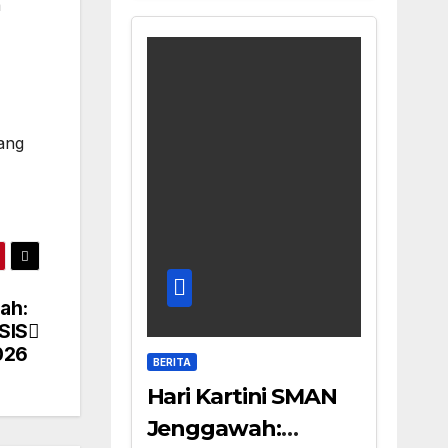
a
ang
ah:
SIS
026
BERITA
Hari Kartini SMAN
Jenggawah: