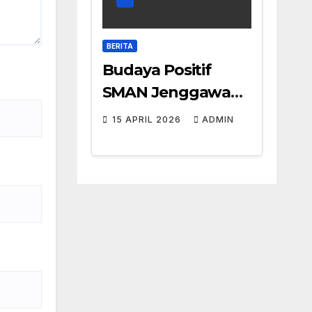
BERITA
Budaya Positif
SMAN Jenggawah:
Aksi Nyata Karakter
15 APRIL 2026
ADMIN
Siswa