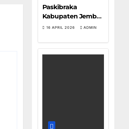
Paskibraka
Kabupaten Jember
2026: Dua Siswa
16 APRIL 2026
ADMIN
SMAN Jenggawah
Lolos