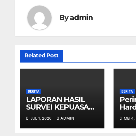
By
admin
Related Post
BERITA
BERITA
LAPORAN HASIL
Peri
SURVEI KEPUASAN
Har
MASYARAKAT (IKM)
Jen
JUL 1, 2026
ADMIN
MEI 4,
SMAN JENGGAWAH
– SEMESTER I