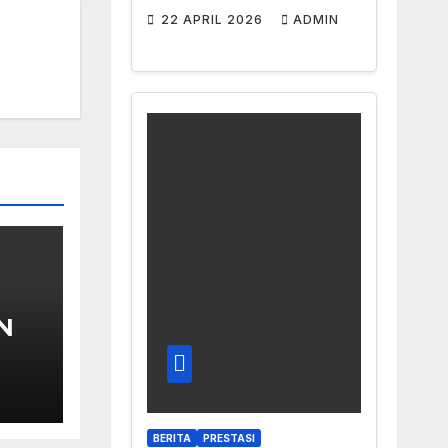
Semangat
22 APRIL 2026
ADMIN
Emansipasi di Era
Digital
AN
a
BERITA
PRESTASI