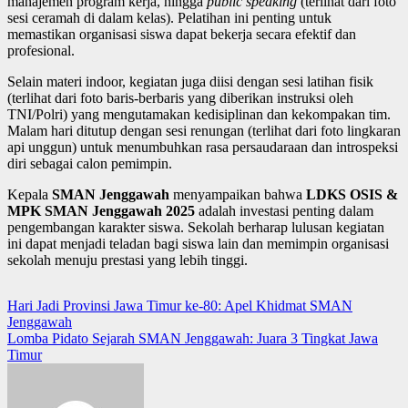
manajemen program kerja, hingga
public speaking
(terlihat dari foto
sesi ceramah di dalam kelas). Pelatihan ini penting untuk
memastikan organisasi siswa dapat bekerja secara efektif dan
profesional.
Selain materi indoor, kegiatan juga diisi dengan sesi latihan fisik
(terlihat dari foto baris-berbaris yang diberikan instruksi oleh
TNI/Polri) yang mengutamakan kedisiplinan dan kekompakan tim.
Malam hari ditutup dengan sesi renungan (terlihat dari foto lingkaran
api unggun) untuk menumbuhkan rasa persaudaraan dan introspeksi
diri sebagai calon pemimpin.
Kepala
SMAN Jenggawah
menyampaikan bahwa
LDKS OSIS &
MPK SMAN Jenggawah 2025
adalah investasi penting dalam
pengembangan karakter siswa. Sekolah berharap lulusan kegiatan
ini dapat menjadi teladan bagi siswa lain dan memimpin organisasi
sekolah menuju prestasi yang lebih tinggi.
Navigasi
Hari Jadi Provinsi Jawa Timur ke-80: Apel Khidmat SMAN
Jenggawah
pos
Lomba Pidato Sejarah SMAN Jenggawah: Juara 3 Tingkat Jawa
Timur