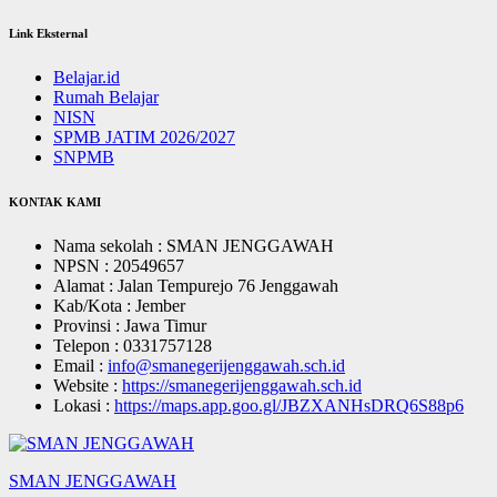
Link Eksternal
Belajar.id
Rumah Belajar
NISN
SPMB JATIM 2026/2027
SNPMB
KONTAK KAMI
Nama sekolah : SMAN JENGGAWAH
NPSN : 20549657
Alamat : Jalan Tempurejo 76 Jenggawah
Kab/Kota : Jember
Provinsi : Jawa Timur
Telepon : 0331757128
Email :
info@smanegerijenggawah.sch.id
Website :
https://smanegerijenggawah.sch.id
Lokasi :
https://maps.app.goo.gl/JBZXANHsDRQ6S88p6
SMAN JENGGAWAH