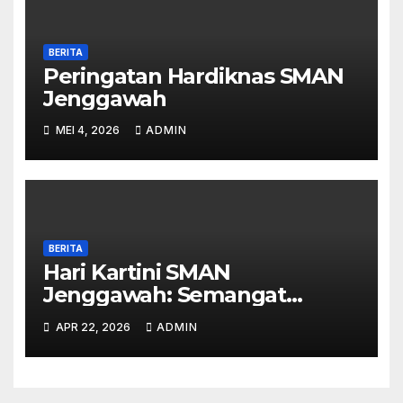
BERITA
Peringatan Hardiknas SMAN
Jenggawah
MEI 4, 2026
ADMIN
BERITA
Hari Kartini SMAN
Jenggawah: Semangat
Emansipasi di Era Digital
APR 22, 2026
ADMIN