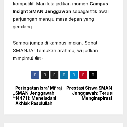
kompetitif. Mari kita jadikan momen
Campus
Insight SMAN Jenggawah
sebagai titik awal
perjuangan menuju masa depan yang
gemilang.
Sampai jumpa di kampus impian, Sobat
SMANJA! Temukan arahmu, wujudkan
mimpimu! 🏫✨
Peringatan Isra’ Mi’raj
Prestasi Siswa SMAN
Navigasi
SMAN Jenggawah
Jenggawah: Terus
1447 H: Meneladani
Menginspirasi
pos
Akhlak Rasulullah