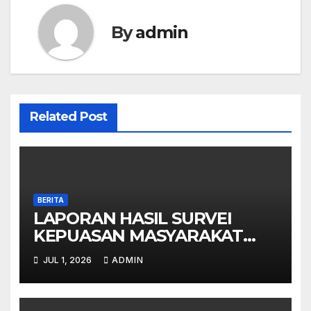
By
admin
Related Post
BERITA
LAPORAN HASIL SURVEI
KEPUASAN MASYARAKAT
(IKM) SMAN JENGGAWAH –
JUL 1, 2026
ADMIN
SEMESTER I TAHUN 2026