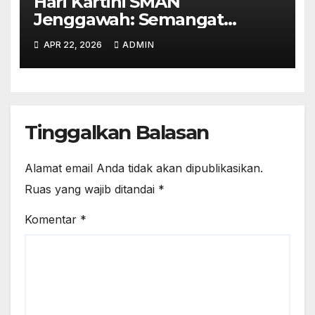
Hari Kartini SMAN
Jenggawah: Semangat
Emansipasi di Era Digital
APR 22, 2026
ADMIN
Tinggalkan Balasan
Alamat email Anda tidak akan dipublikasikan.
Ruas yang wajib ditandai
*
Komentar
*