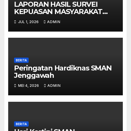
LAPORAN HASIL SURVEI
KEPUASAN MASYARAKAT
(IKM) SMAN JENGGAWAH –
JUL 1, 2026
ADMIN
SEMESTER I TAHUN 2026
BERITA
Peringatan Hardiknas SMAN
Jenggawah
MEI 4, 2026
ADMIN
BERITA